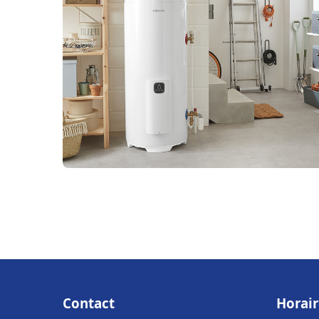
Contact
Horair