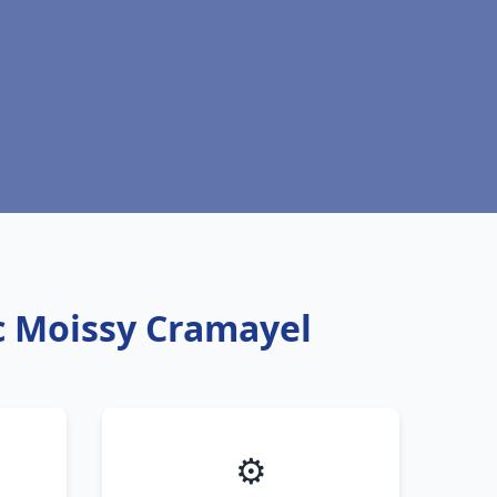
c Moissy Cramayel
⚙️