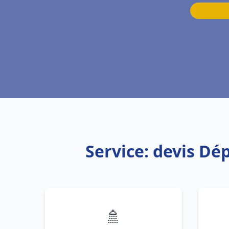
Service: devis D
🚿