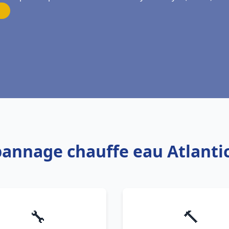
épannage chauffe eau Atlanti
🔧
🔨