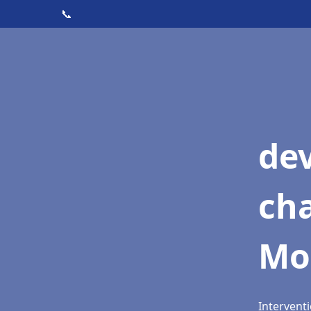
📞
de
cha
Mo
Intervent