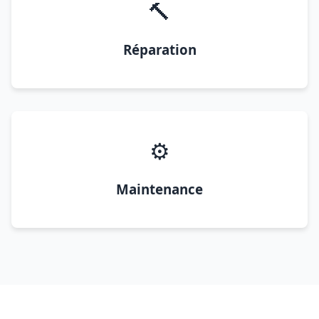
🔨
Réparation
⚙️
Maintenance