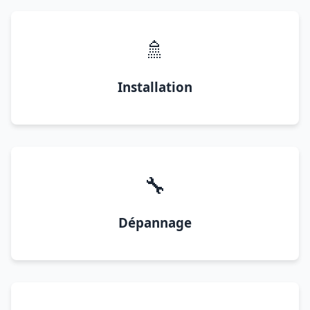
🚿
Installation
🔧
Dépannage