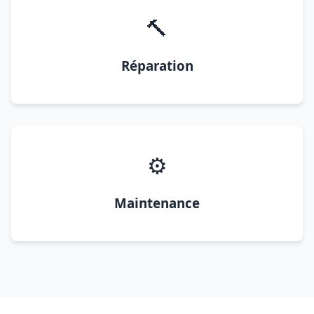
🔨
Réparation
⚙️
Maintenance