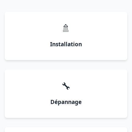
🚿
Installation
🔧
Dépannage