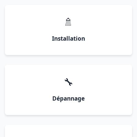
🚿
Installation
🔧
Dépannage