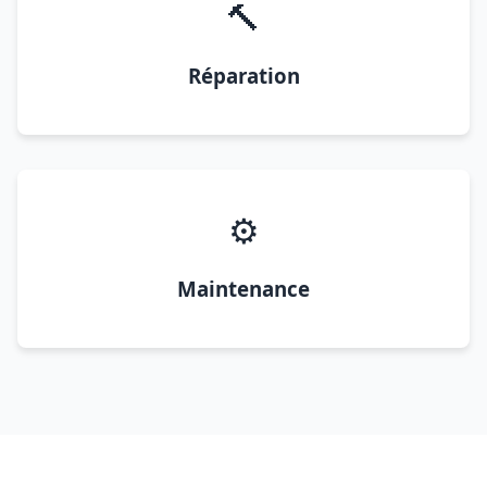
🔨
Réparation
⚙️
Maintenance