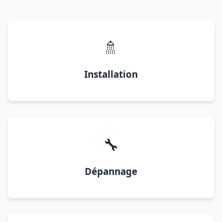
🚿
Installation
🔧
Dépannage