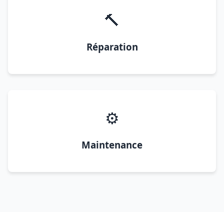
🔨
Réparation
⚙️
Maintenance