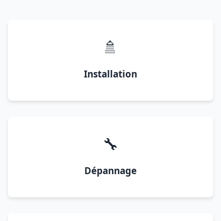
🚿
Installation
🔧
Dépannage