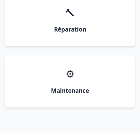
🔨
Réparation
⚙️
Maintenance