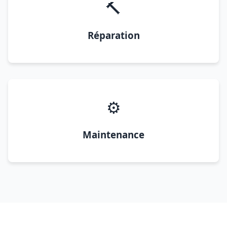
🔨
Réparation
⚙️
Maintenance