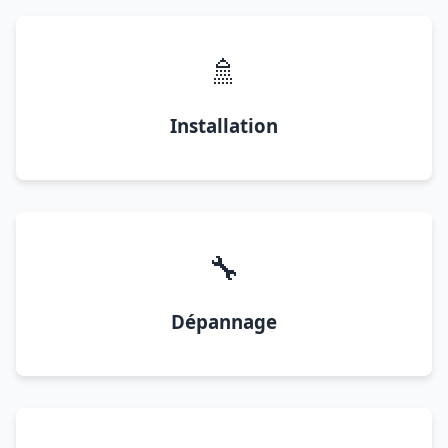
🚿
Installation
🔧
Dépannage