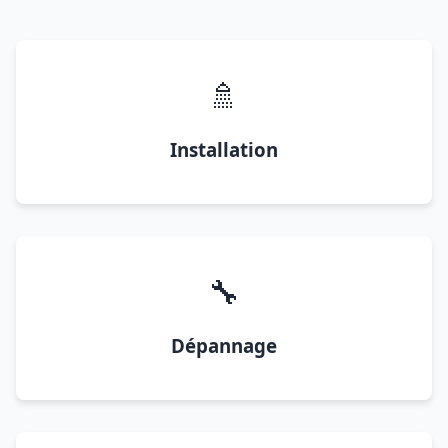
🚿
Installation
🔧
Dépannage