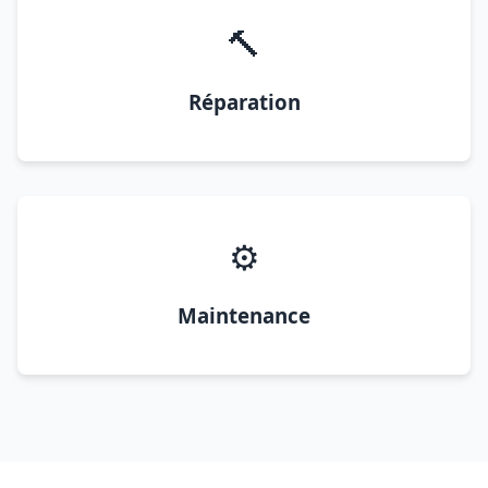
🔨
Réparation
⚙️
Maintenance