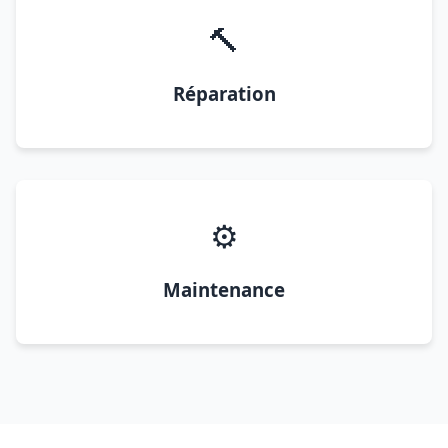
🔨
Réparation
⚙️
Maintenance