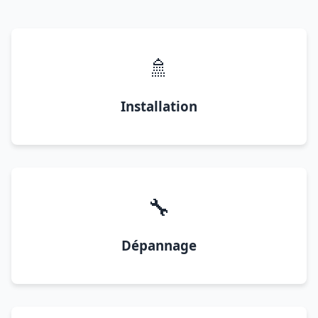
🚿
Installation
🔧
Dépannage