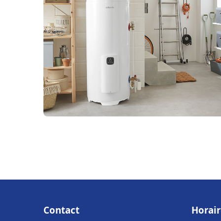
Contact
Horair