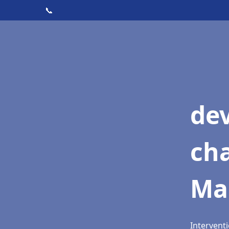
📞
de
cha
Mar
Interventi