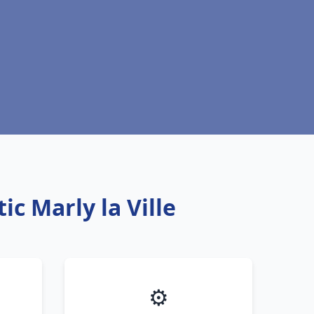
c Marly la Ville
⚙️