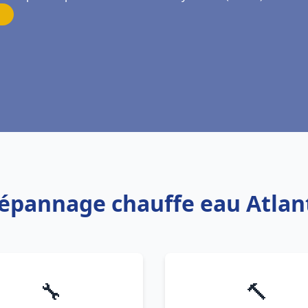
Dépannage chauffe eau Atlanti
🔧
🔨