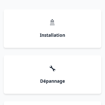
🚿
Installation
🔧
Dépannage