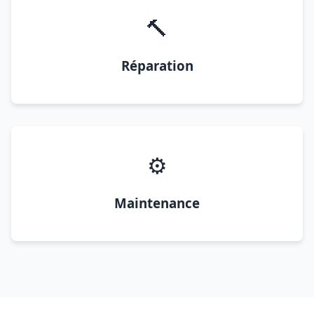
🔨
Réparation
⚙️
Maintenance