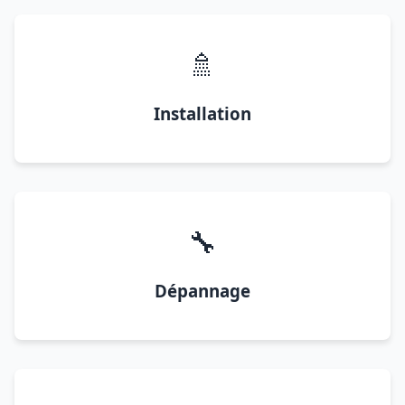
🚿
Installation
🔧
Dépannage