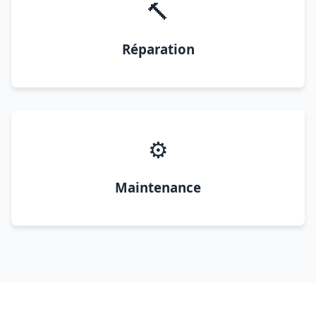
🔨
Réparation
⚙️
Maintenance