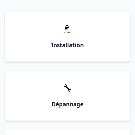
🚿
Installation
🔧
Dépannage