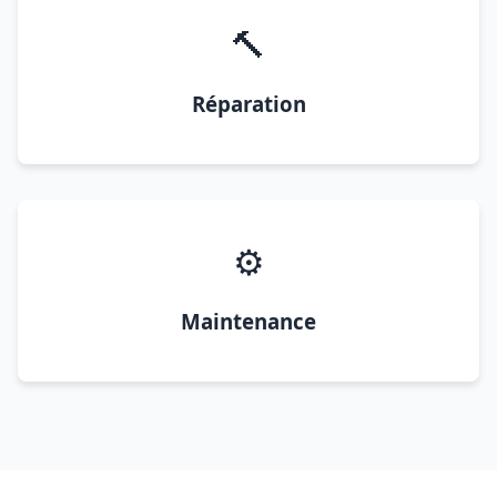
🔨
Réparation
⚙️
Maintenance