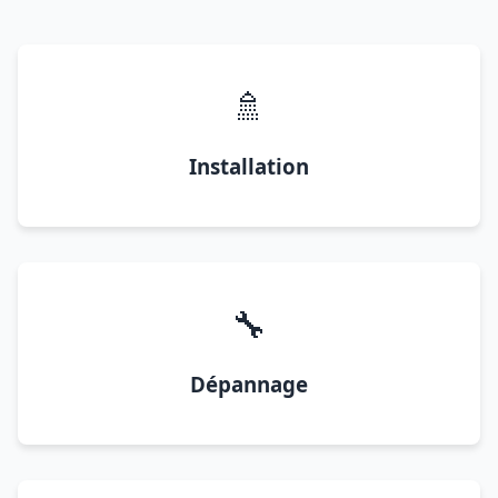
🚿
Installation
🔧
Dépannage