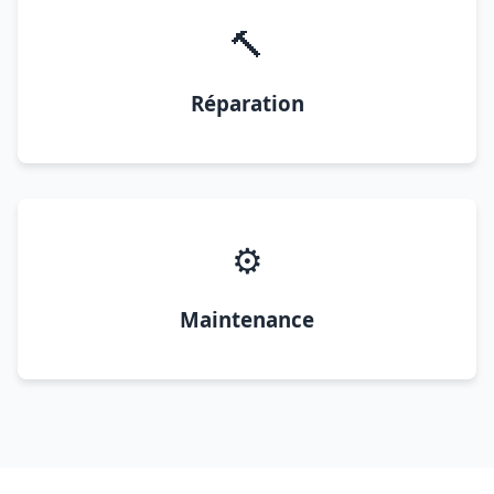
🔨
Réparation
⚙️
Maintenance