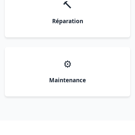
🔨
Réparation
⚙️
Maintenance