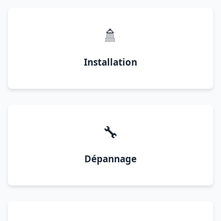
🚿
Installation
🔧
Dépannage