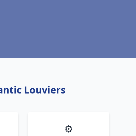
antic Louviers
⚙️