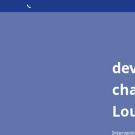
📞
de
cha
Lo
Interventi