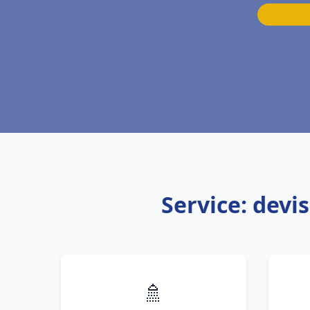
Service: devi
🚿