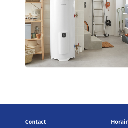
Contact
Horair