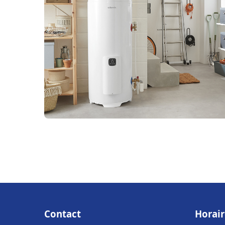
Contact
Horair