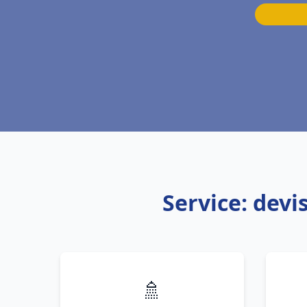
Service: dev
🚿