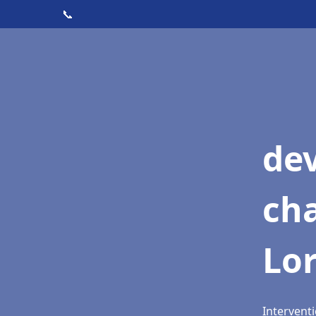
📞
de
cha
Lo
Intervent