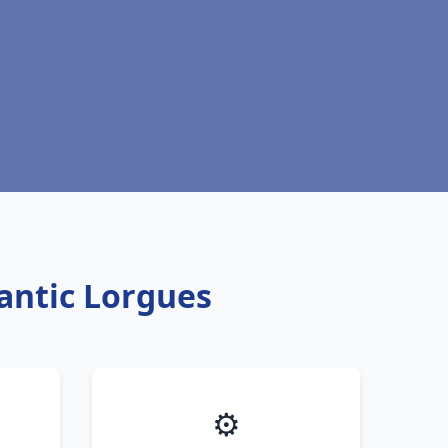
antic Lorgues
⚙️