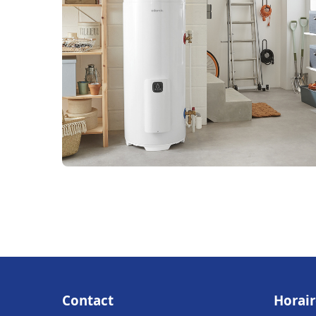
Contact
Horair