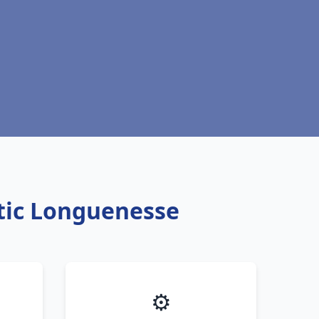
ntic Longuenesse
⚙️