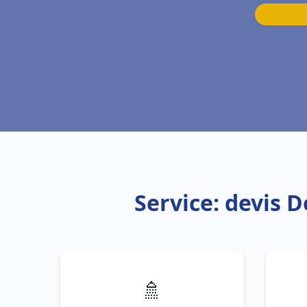
Service: devis 
🚿