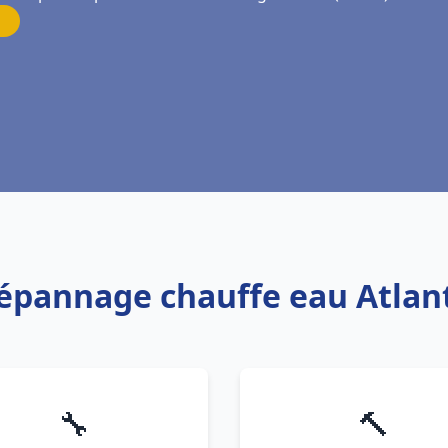
Dépannage chauffe eau Atla
🔧
🔨