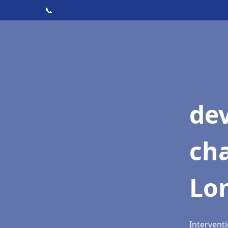
📞
de
cha
Lo
Intervent