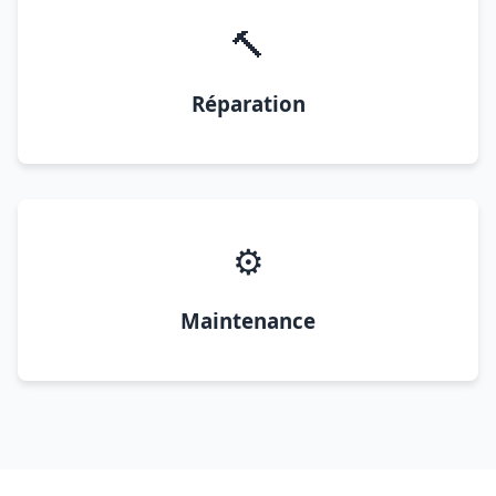
🔨
Réparation
⚙️
Maintenance