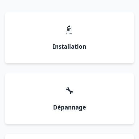
🚿
Installation
🔧
Dépannage