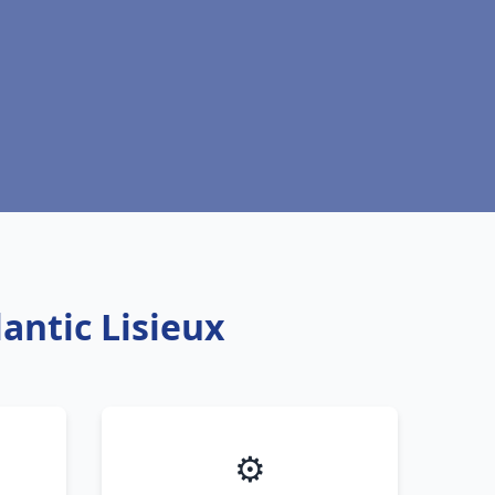
antic Lisieux
⚙️