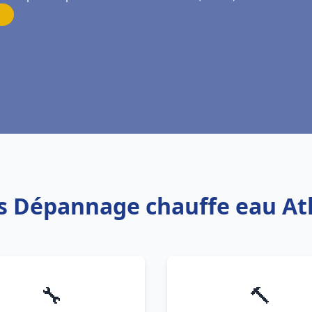
is Dépannage chauffe eau Atl
🔧
🔨