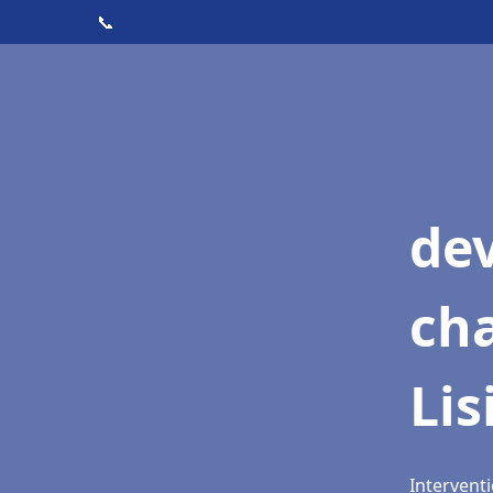
📞
de
cha
Lis
Interventi