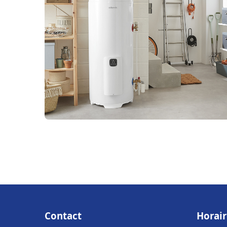
Contact
Horair