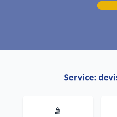
Service: dev
🚿