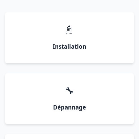
🚿
Installation
🔧
Dépannage