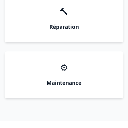
🔨
Réparation
⚙️
Maintenance