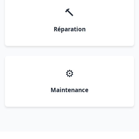
🔨
Réparation
⚙️
Maintenance