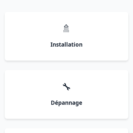
🚿
Installation
🔧
Dépannage