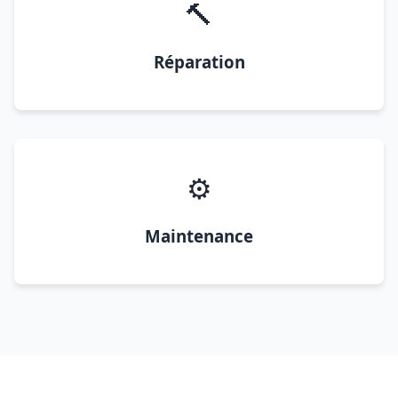
🔨
Réparation
⚙️
Maintenance