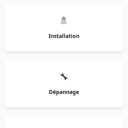
🚿
Installation
🔧
Dépannage