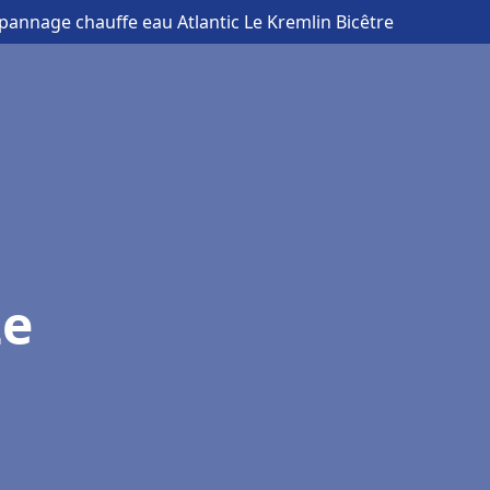
pannage chauffe eau Atlantic Le Kremlin Bicêtre
Le