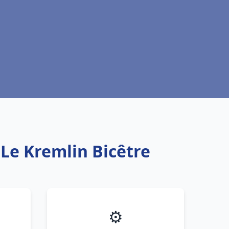
 Le Kremlin Bicêtre
⚙️