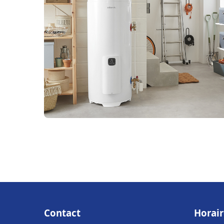
Contact
Horair