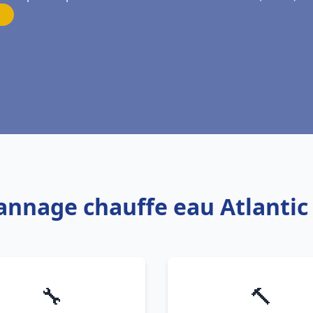
annage chauffe eau Atlantic
🔧
🔨