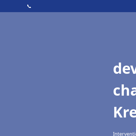
📞
de
cha
Kre
Interventi