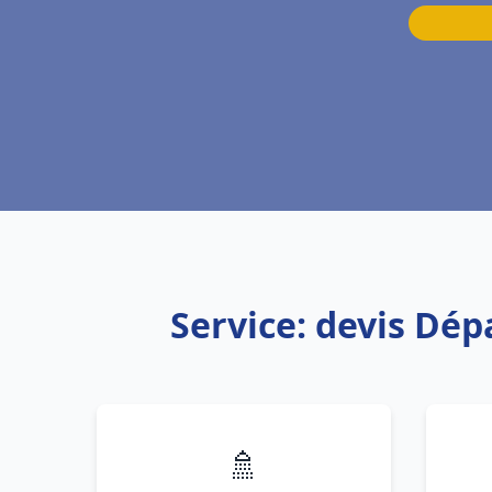
Service: devis Dép
🚿