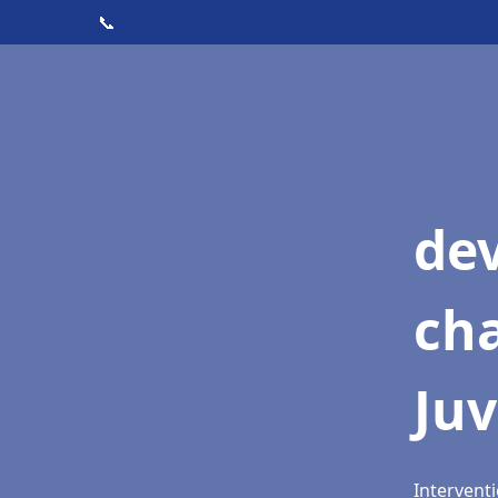
📞
de
cha
Juv
Interventi