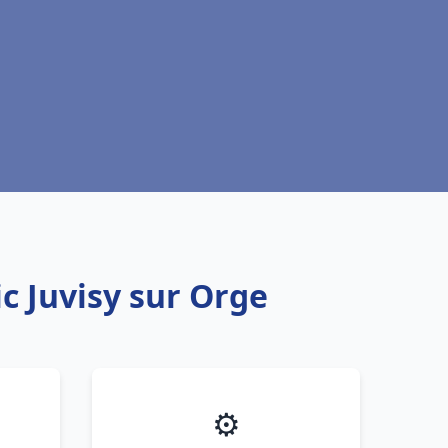
c Juvisy sur Orge
⚙️