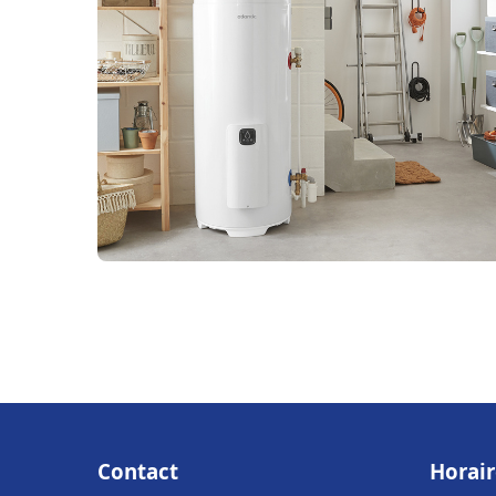
Contact
Horair