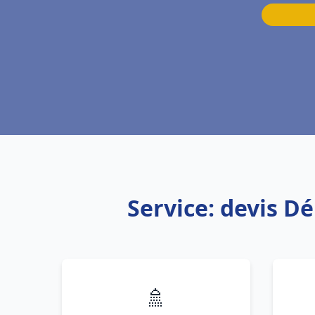
Service: devis D
🚿