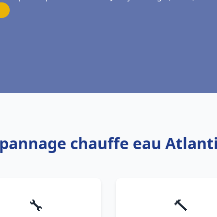
épannage chauffe eau Atlanti
🔧
🔨