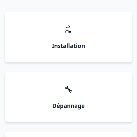
🚿
Installation
🔧
Dépannage