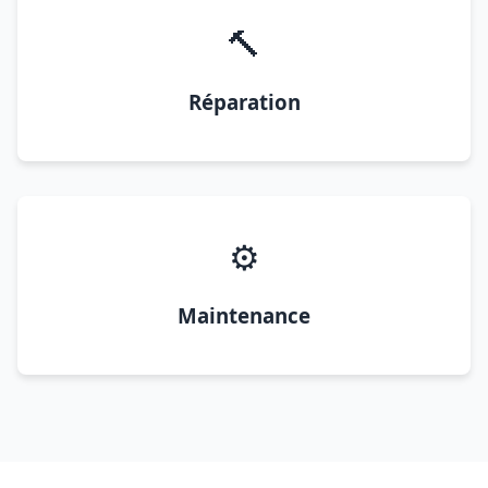
🔨
Réparation
⚙️
Maintenance