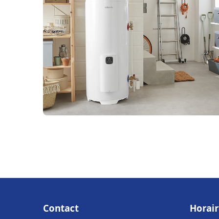
Contact
Horair