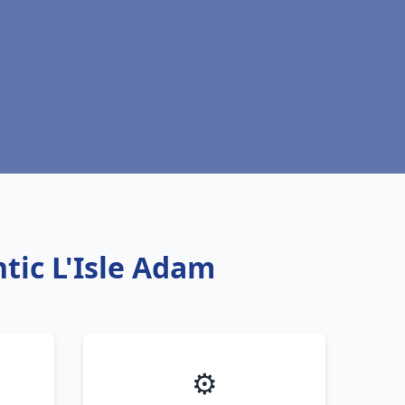
tic L'Isle Adam
⚙️