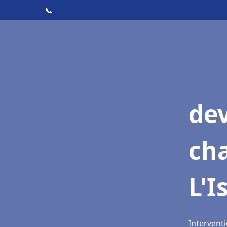
📞
de
cha
L'I
Interventi