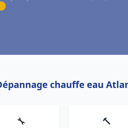
 Dépannage chauffe eau Atlan
🔧
🔨