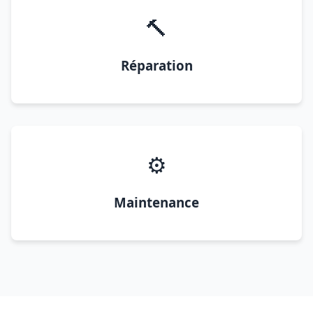
🔨
Réparation
⚙️
Maintenance