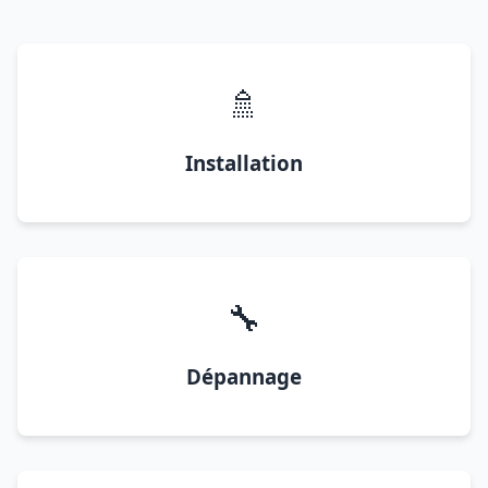
🚿
Installation
🔧
Dépannage