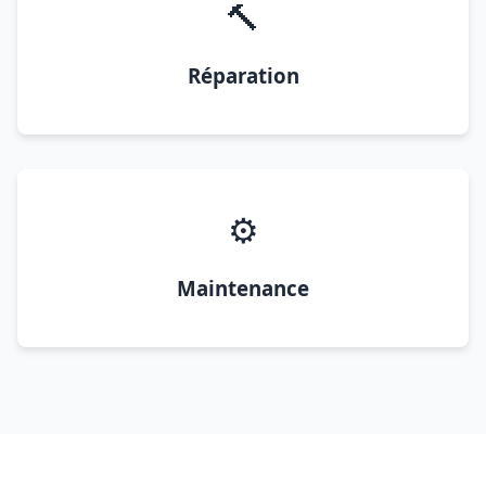
🔨
Réparation
⚙️
Maintenance