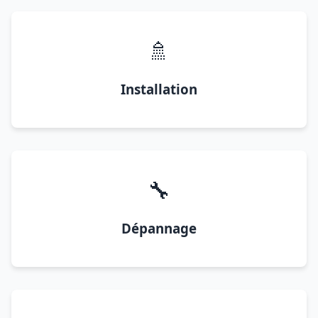
🚿
Installation
🔧
Dépannage