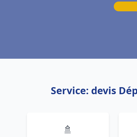
Service: devis D
🚿