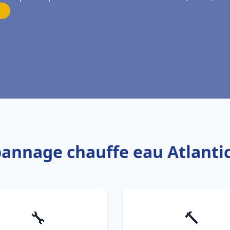
épannage chauffe eau Atlant
🔧
🔨