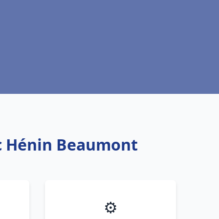
ic Hénin Beaumont
⚙️