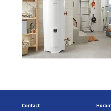
Contact
Horair