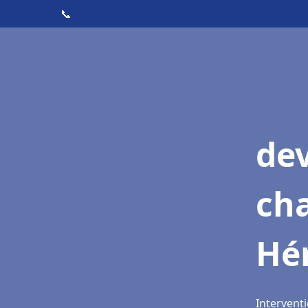
📞
de
cha
Hé
Intervent