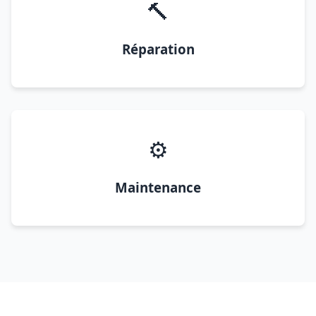
🔨
Réparation
⚙️
Maintenance