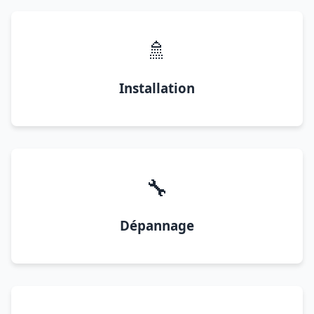
🚿
Installation
🔧
Dépannage