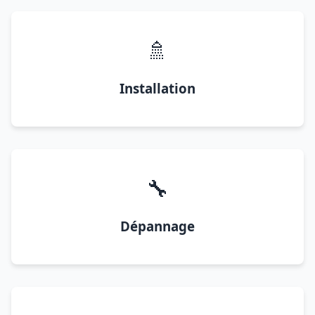
🚿
Installation
🔧
Dépannage