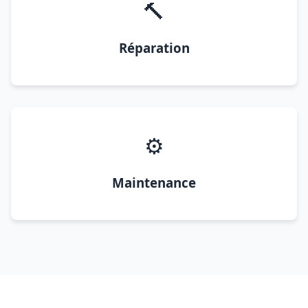
🔨
Réparation
⚙️
Maintenance