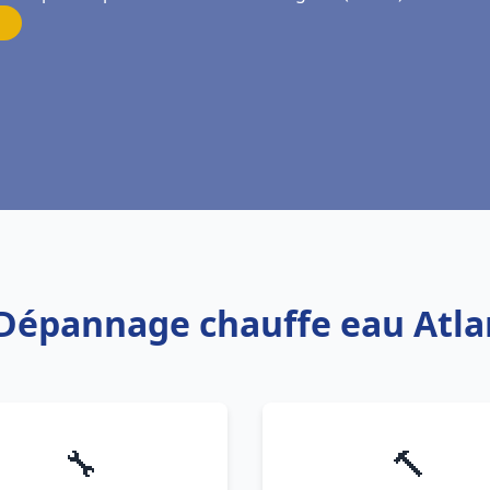
s Dépannage chauffe eau Atl
🔧
🔨