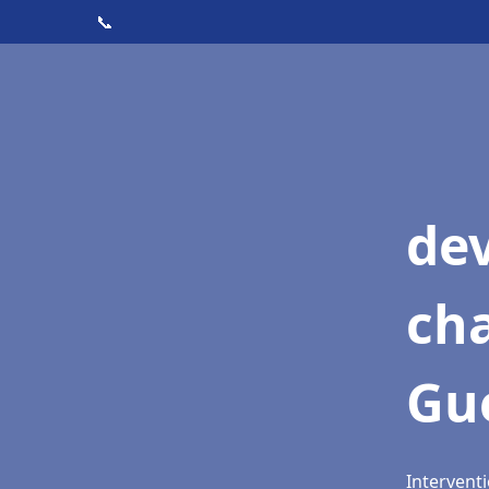
📞
de
cha
Gu
Intervent