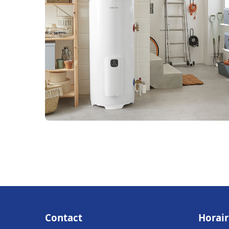
Contact
Horair