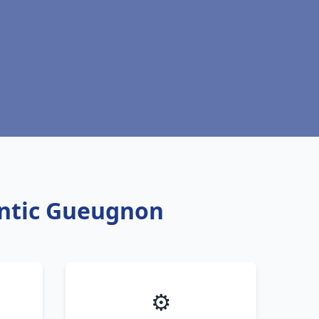
antic Gueugnon
⚙️