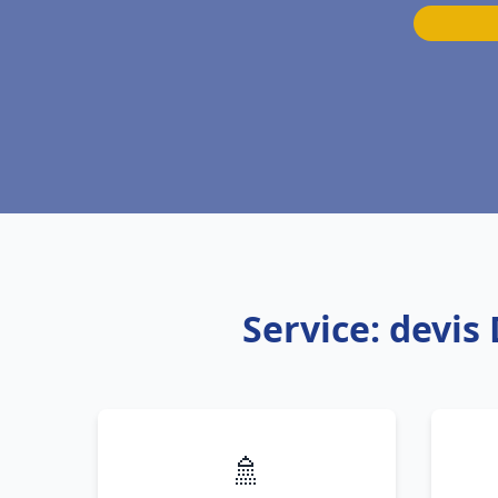
Service: devi
🚿