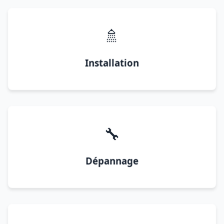
🚿
Installation
🔧
Dépannage