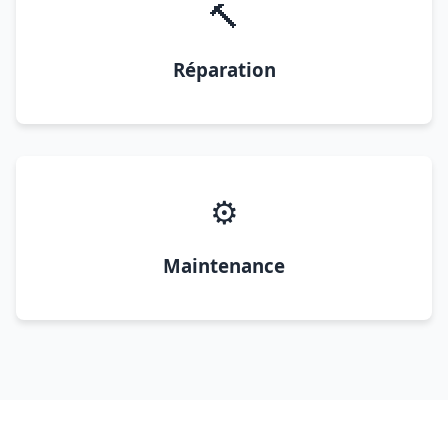
🔨
Réparation
⚙️
Maintenance