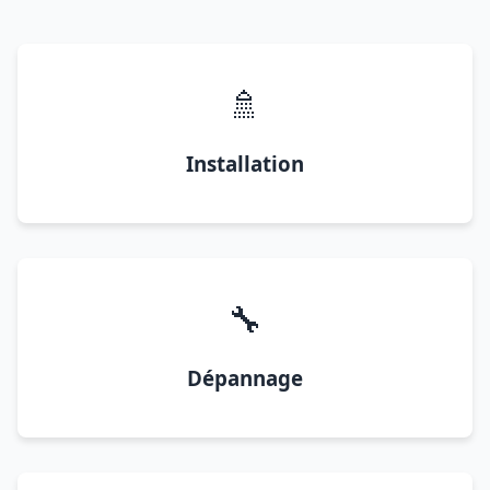
🚿
Installation
🔧
Dépannage