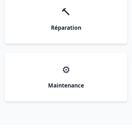
🔨
Réparation
⚙️
Maintenance