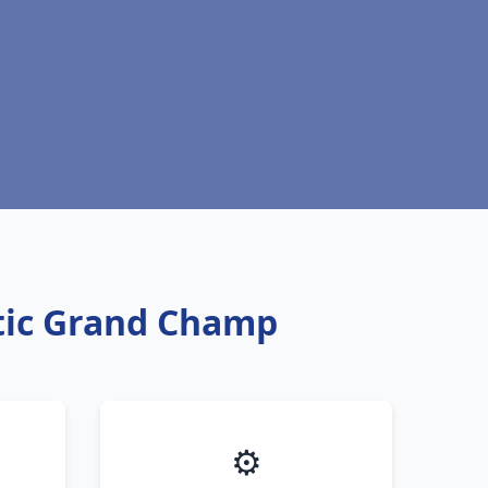
ntic Grand Champ
⚙️