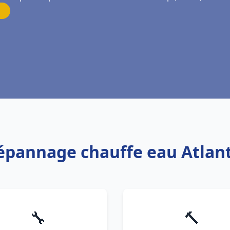
Dépannage chauffe eau Atla
🔧
🔨