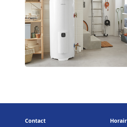
Contact
Horair