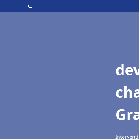
📞
de
cha
Gr
Intervent