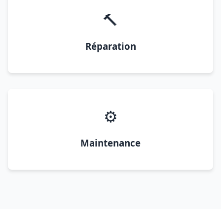
🔨
Réparation
⚙️
Maintenance