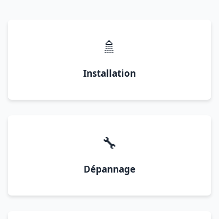
🚿
Installation
🔧
Dépannage