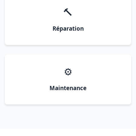
🔨
Réparation
⚙️
Maintenance