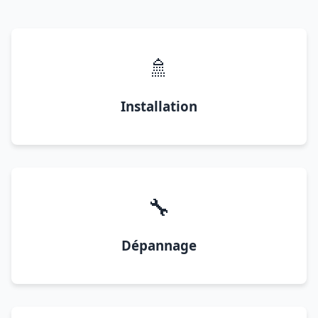
🚿
Installation
🔧
Dépannage