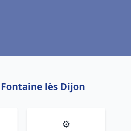
 Fontaine lès Dijon
⚙️