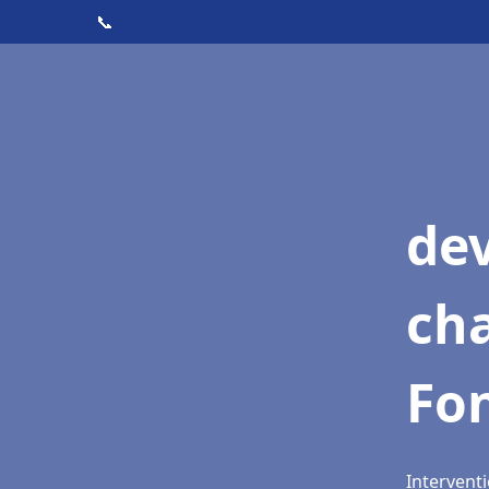
📞
de
cha
Fon
Interventi