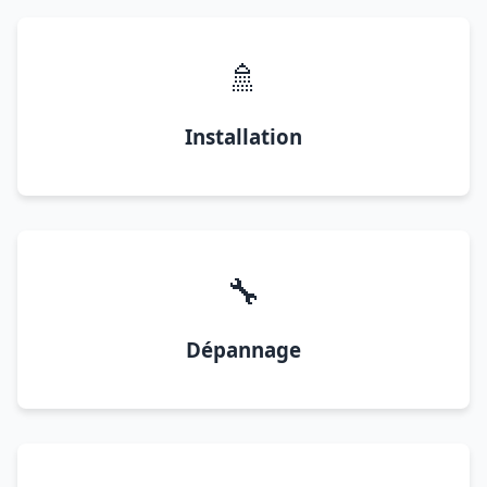
🚿
Installation
🔧
Dépannage