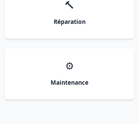
🔨
Réparation
⚙️
Maintenance