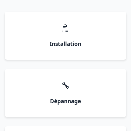
🚿
Installation
🔧
Dépannage