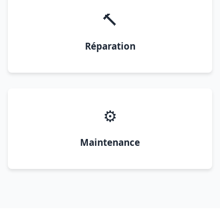
🔨
Réparation
⚙️
Maintenance