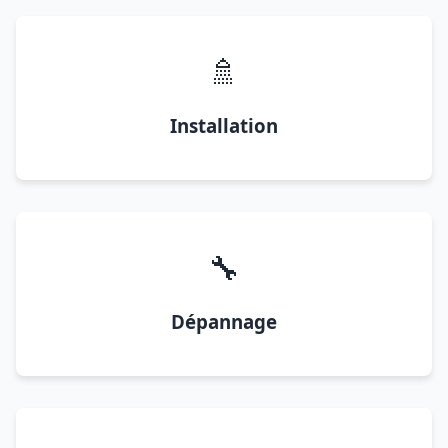
🚿
Installation
🔧
Dépannage