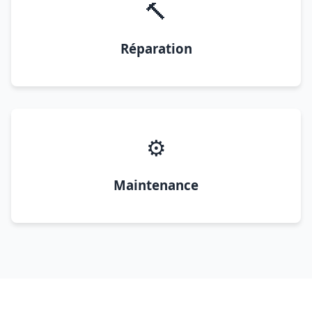
🔨
Réparation
⚙️
Maintenance