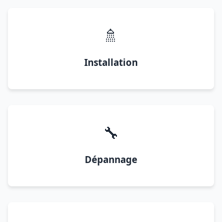
🚿
Installation
🔧
Dépannage