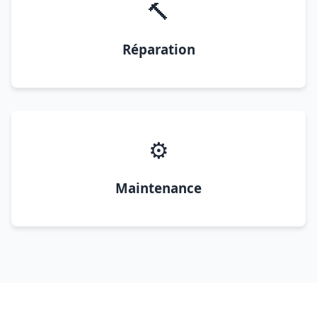
🔨
Réparation
⚙️
Maintenance