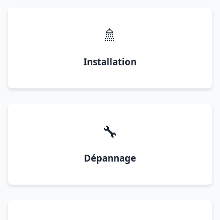
🚿
Installation
🔧
Dépannage