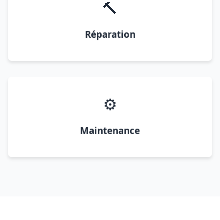
🔨
Réparation
⚙️
Maintenance