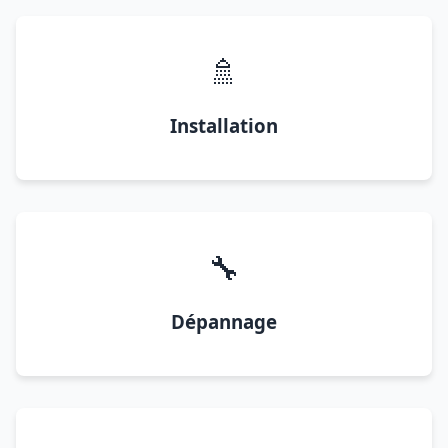
🚿
Installation
🔧
Dépannage