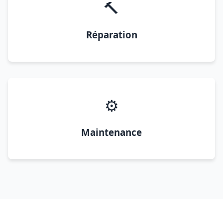
🔨
Réparation
⚙️
Maintenance