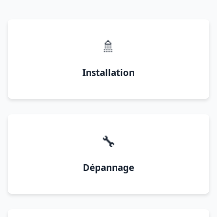
🚿
Installation
🔧
Dépannage