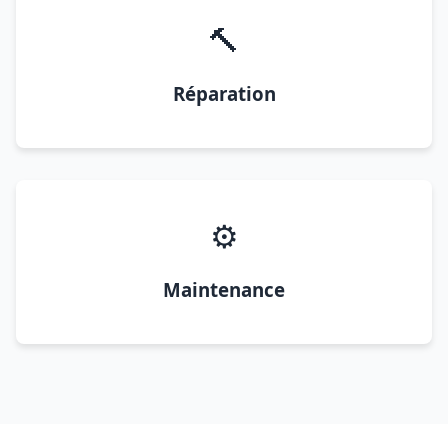
🔨
Réparation
⚙️
Maintenance