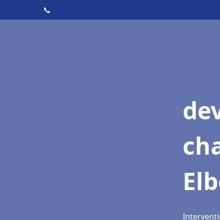
📞
de
cha
Elb
Interventi