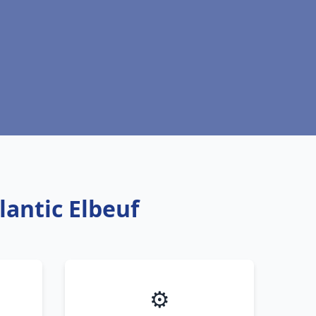
lantic Elbeuf
⚙️