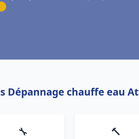
is Dépannage chauffe eau At
🔧
🔨