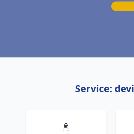
Service: dev
🚿