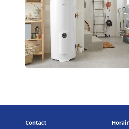
Contact
Horair