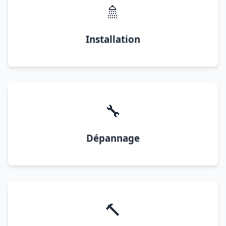
🚿
Installation
🔧
Dépannage
🔨