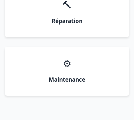
🔨
Réparation
⚙️
Maintenance