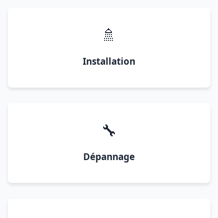
🚿
Installation
🔧
Dépannage