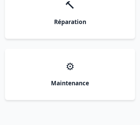
🔨
Réparation
⚙️
Maintenance