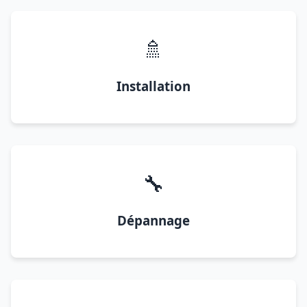
🚿
Installation
🔧
Dépannage